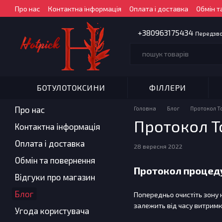
Перейти до основного контенту
Про нас
Контактна інформація
Оплата і доставка
Обмін т
+380963175434
Передзв
БОТУЛОТОКСИНИ
ФІЛЛЕРИ
Про нас
Головна
Блог
Протокол T
Протокол T
Контактна інформація
Оплата і доставка
28 вересня 2022
Обмін та повернення
Протокол процед
Відгуки про магазин
Блог
Попередньо очистіть зону н
залежить від часу витримки
Угода користувача