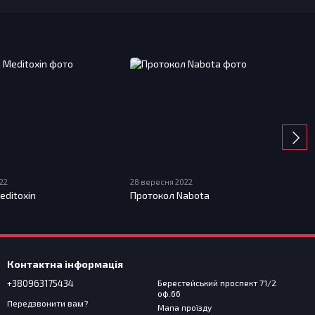
22
28 вересня 2022
editoxin
Протокол Nabota
Контактна інформація
+380963175434
Берестейський проспект 71/2
оф.66
Передзвонити вам?
Мапа проїзду