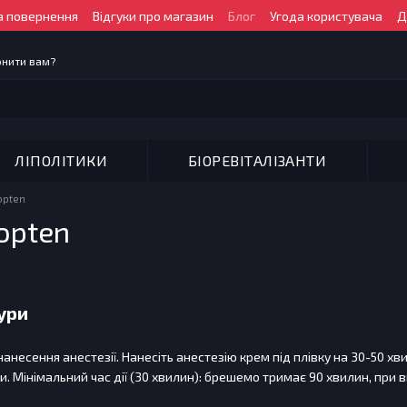
а повернення
Відгуки про магазин
Блог
Угода користувача
Д
онити вам?
ЛІПОЛІТИКИ
БІОРЕВІТАЛІЗАНТИ
opten
opten
ури
анесення анестезії. Нанесіть анестезію крем під плівку на 30-50 хви
. Мінімальний час дії (30 хвилин): брешемо тримає 90 хвилин, при в