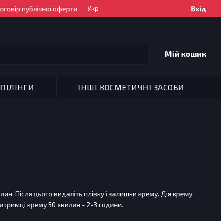
Укр
оговір публічної оферти
Вхід
Мій кошик
ПІЛІНГИ
ІНШІ КОСМЕТИЧНІ ЗАСОБИ
лин. Після цього видаліть плівку і залишки крему. Дія крему
итримці крему 50 хвилин - 2-3 години.