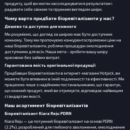
продукту, щоб ви могли насолоджуватися результатом і
радувати себе свіжим та пружним виглядом шкіри.
Чому варто придбати біоревіталізанти у нас?
Дешево та доступно для кожного
Ми розуміємо, що догляд за шкірою має бути доступним
кожному. Тому ми пропонуємо конкурентоспроможні ціни на
наші біоревіталізанти, роблячи процедури омолодження
доступними для всіх. Наша мета - зробити вашу шкіру
красивою без зайвих витрат.
Гарантована якість оригінальної продукції
Придбавши біоревіталізанти в інтернет-магазині Hotpick, ви
можете бути впевнені в їхній подлинності та ефективності. Ми
працюємо лише з надійними постачальниками, що гарантує,
що кожний продукт, який ви отримуєте, відповідає найвищим
стандартам якості.
Наш асортимент біоревіталізантів
Біоревіталізант Kiara Reju PDRN
Kiara Reju — це потужний біоревіталізант на основі PDRN
(2.2%), розроблений для глибокого зволоження, омолодження