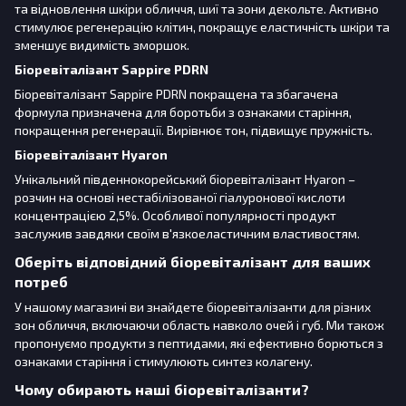
та відновлення шкіри обличчя, шиї та зони декольте. Активно
стимулює регенерацію клітин, покращує еластичність шкіри та
зменшує видимість зморшок.
Біоревіталізант Sappire PDRN
Біоревіталізант Sappire PDRN покращена та збагачена
формула призначена для боротьби з ознаками старіння,
покращення регенерації. Вирівнює тон, підвищує пружність.
Біоревіталізант Hyaron
Унікальний південнокорейський біоревіталізант Hyaron –
розчин на основі нестабілізованої гіалуронової кислоти
концентрацією 2,5%. Особливої популярності продукт
заслужив завдяки своїм в'язкоеластичним властивостям.
Оберіть відповідний біоревіталізант для ваших
потреб
У нашому магазині ви знайдете біоревіталізанти для різних
зон обличчя, включаючи область навколо очей і губ. Ми також
пропонуємо продукти з пептидами, які ефективно борються з
ознаками старіння і стимулюють синтез колагену.
Чому обирають наші біоревіталізанти?