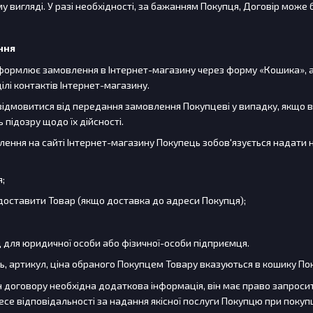
 вигляді. У разі необхідності, за бажанням Покупця, Договір може
ння
 оформлює замовлення в Інтернет-магазину через форму «Кошика»
ілі контактів Інтернет-магазину.
відмовитися від передання замовлення Покупцеві у випадку, якщо в
підозру щодо їх дійсності.
лення на сайті Інтернет-магазину Покупець зобов'язується надати
я;
д доставити Товар (якщо доставка до адреси Покупця);
од для юридичної особи або фізичної-особи підприємця.
ть, артикул, ціна обраного Покупцем Товару вказуються в кошику По
рін договору необхідна додаткова інформація, він має право запросити
се відповідальності за надання якісної послуги Покупцю при покупц