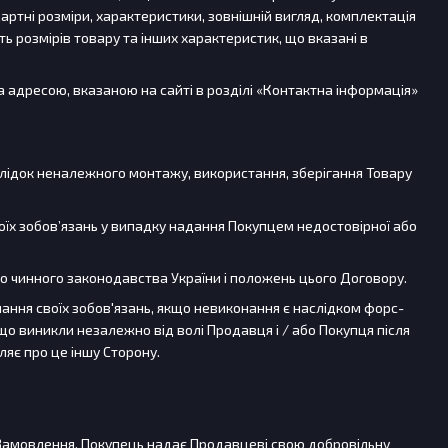
артні розміри, характеристики, зовнішній вигляд, комплектація
ть розмірів товару та інших характеристик, що вказані в
а адресою, вказаною на сайті в розділі «Контактна інформація»
аслідок неналежного монтажу, використання, зберігання Товару
оїх зобов’язань у випадку надання Покупцем недостовірної або
 до чинного законодавства України і положень цього Договору.
нання своїх зобов'язань, якщо невиконання є наслідком форс-
, що виникли незалежно від волі Продавця і / або Покупця після
ляє про це іншу Сторону.
ні Замовлення, Покупець надає Продавцеві свою добровільну