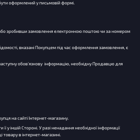
 бути оформлений у письмовій формі.
, або зробивши замовлення електронною поштою чи за номером
ідомості, вказані Покупцем під час оформлення замовлення, є
 наступну обов’язкову інформацію, необхідну Продавцю для
купця на сайті Інтернет-магазину.
 її у іншій Стороні. У разі ненадання необхідної інформації
і товару в інтернет-магазині.