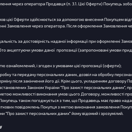
ення через оператора Продавця (п. 3.1. Цієї Оферти) Покупець зобов'
мов цієї Оферти здійснюється за допомогою внесення Покупцем відп
нні Замовлення через оператора. Після оформлення Замовлення чер
ідальність за достовірність наданої інформації при оформленні Замо
тобто акцептуючи умови даної пропозиції (запропоновані умови пр
стю ознайомлений, і згоден з умовами цієї пропозиції (оферти);
 обробку та передачу персональних даних, дозвіл на обробку персона
міну після закінчення його дії. Крім цього, укладенням договору 
становлених Законом України "Про захист персональних даних", про 
етою можливості виконання умов цього Договору, можливості пров
. Покупець також погоджується з тим, що Продавець має право нада
ткових повідомлень Покупця з метою виконання замовлення Покупця
їни "Про захист персональних даних" йому відомий і зрозумілий.
у