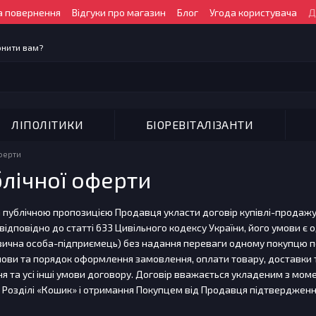
а повернення
Відгуки про магазин
Блог
Угода користувача
Д
онити вам?
ЛІПОЛІТИКИ
БІОРЕВІТАЛІЗАНТИ
оферти
блічної оферти
а публічною пропозицією Продавця укласти договір купівлі-продажу 
 відповідно до статті 633 Цивільного кодексу України, його умови є 
ізична особа-підприємець) без надання переваги одному покупцю 
ови та порядок оформлення замовлення, оплати товару, доставки т
 та усі інші умови договору. Договір вважається укладеним з мом
Розділі «Кошик» і отримання Покупцем від Продавця підтвердженн