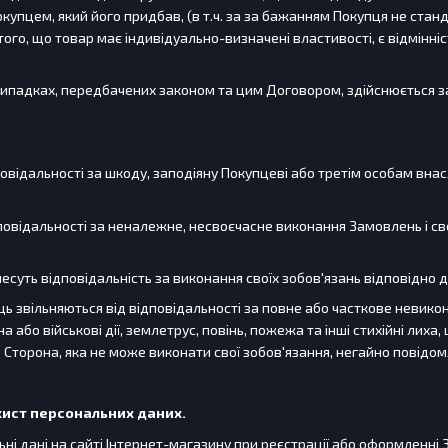
упцем, який його придбав, (в т.ч. за за бажанням Покупця не станд
ого, що товар має індивідуально-визначені властивості, є відмінніс
 випадках, передбачених законом та цим Договором, здійснюється з
дповідальності за шкоду, заподіяну Покупцеві або третім особам вн
дповідальності за неналежне, несвоєчасне виконання Замовлень і св
несуть відповідальність за виконання своїх зобов'язань відповідно
ць звільняються від відповідальності за повне або часткове невико
а або військові дії, землетрус, повінь, пожежа та інші стихійні лиха
 Сторона, яка не може виконати свої зобов'язання, негайно повідом
ахист персональних даних.
льні дані на сайті Інтернет-магазину при реєстрації або оформлен