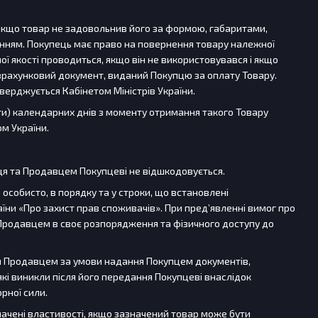
 якщо товар не задовольнив його за формою, габаритами,
енням. Покупець має право на повернення товару належної
ої якості проводиться, якщо він не використовувався і якщо
озрахунковий документ, виданий Покупцю за оплату Товару.
верджується Кабінетом Міністрів України.
яти) календарних днів з моменту отримання такого Товару
м України.
пця та Продавцем Покупцеві не відшкодовується.
 особисто, в порядку та у строки, що встановлені
їни «Про захист прав споживачів». При пред’явленні вимог про
у Продавцем в своє розпорядження та фізичного доступу до
ся Продавцем за умови надання Покупцем документів,
кі виникли після його передання Покупцеві внаслідок
рної сили.
значені властивості, якщо зазначений товар може бути