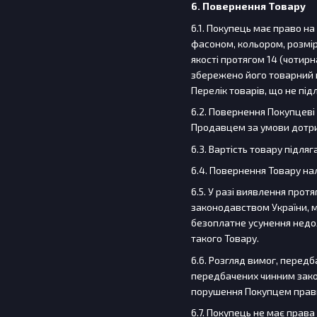
6. Повернення Товару
6.1. Покупець має право н
фасоном, кольором, розмі
якості протягом 14 (чотирн
збережено його товарний в
Перелік товарів, що не пі
6.2. Повернення Покупцеві
Продавцем за умови дотрим
6.3. Вартість товару підл
6.4. Повернення Товару на
6.5. У разі виявлення прот
законодавством України, м
безоплатне усунення недол
такого Товару.
6.6. Розгляд вимог, перед
передбачених чинним закон
порушення Покупцем правил
6.7. Покупець не має прав