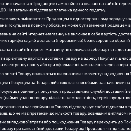
уги визначаються Продавцем самостійно та вказані на сайті Інтернет-
ДВ. На загальних підставах платника єдиного податку.
луги можуть змінюватися Продавцем в односторонньому порядку зал
ачена Покупцем в повному обсязі, не може бути змінена Продавцем 
вказана на сайті Інтернет-магазину не включає в себе вартість дос
чих тарифів служб доставки (перевізників) безпосередньо обраній 
казана на сайті Інтернет-магазину не включає в себе вартість доста
ти орієнтовну вартість доставки Товару на адресу Покупця під час
на електронну пошту або при оформленні замовлення через операт
я по оплаті Товару вважаються виконаними з моменту надходження 
вцем і Покупцем за Товар здійснюються способами, зазначеними на с
 Покупець повинен у присутності представника служби доставки (пер
 (найменування товару, кількість, комплектність, термін придатност
едставник під час приймання Товару підтверджує своїм підписом в т
рів, що не має претензій до кількості товару, зовнішнім виглядом і
ризик випадкової втрати або пошкодження Товару переходить до По
 Товару при самостійній доставки Товару від Продавця, чи під час 