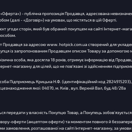
і - «Оферта») - публічна пропозиція Продавця, адресована невизначе
ом (далі - «Договір») на умовах, що містяться в цій Оферті.
б'єкт угоди сторін, який був обраний покупцем на сайті Інтернет-м
пособом.
айт Продавця за адресою www. hotpick.com.ua створений для укладен
купця із запропонованим Продавцем описом Товару за допомогою м
фізична особа, яка досягла 18 років, отримує інформацію від Прода
ернет-магазину для цілей, що не пов'язані зі здійсненням підприєм
Особа Підприємець Крицька Н.Ф. (ідентифікаційний код 2824915203), 
цезнаходження якої: 04070, м. Київ , вул. Верхній Вал, буд.48/28а
ться передати у власність Покупцю Товар, а Покупець зобов’язуєтьс
овору-оферти (акцептом оферти) та моментом повного й беззапер
и замовлення, розташованої на сайті Інтернет-магазину, за умов