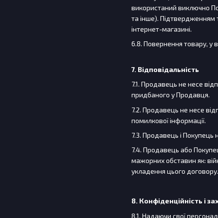
використаний виключно Пок
та інше). Підтвердженням т
інтернет-магазині.
6.8. Повернення товару, у
7. Відповідальність
7.1. Продавець не несе ві
придбаного у Продавця.
7.2. Продавець не несе ві
помилкової інформації.
7.3. Продавець і Покупець 
7.4. Продавець або Покупе
мажорних обставин як: війн
укладення цього договору.
8. Конфіденційність і з
8.1. Надаючи свої персона