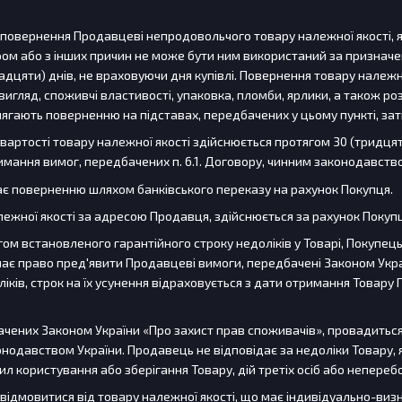
а повернення Продавцеві непродовольчого товару належної якості,
ром або з інших причин не може бути ним використаний за признач
адцяти) днів, не враховуючи дня купівлі. Повернення товару належн
игляд, споживчі властивості, упаковка, пломби, ярлики, а також р
длягають поверненню на підставах, передбачених у цьому пункті, зат
 вартості товару належної якості здійснюється протягом 30 (тридц
ання вимог, передбачених п. 6.1. Договору, чинним законодавство
ягає поверненню шляхом банківського переказу на рахунок Покупця.
лежної якості за адресою Продавця, здійснюється за рахунок Поку
ягом встановленого гарантійного строку недоліків у Товарі, Покупець
ає право пред'явити Продавцеві вимоги, передбачені Законом Укра
іків, строк на їх усунення відраховується з дати отримання Товар
бачених Законом України «Про захист прав споживачів», провадить
одавством України. Продавець не відповідає за недоліки Товару, я
 користування або зберігання Товару, дій третіх осіб або неперебо
а відмовитися від товару належної якості, що має індивідуально-ви