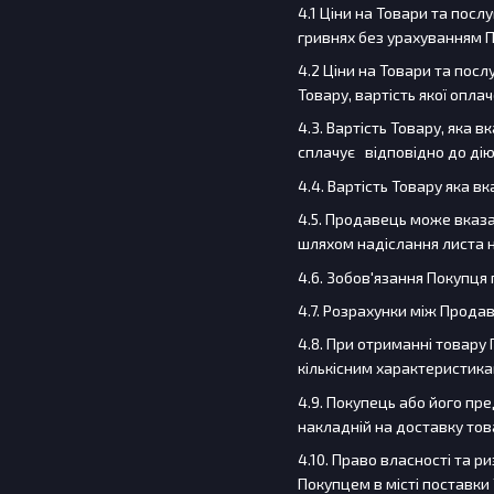
4.1 Ціни на Товари та посл
гривнях без урахуванням П
4.2 Ціни на Товари та пос
Товару, вартість якої опл
4.3. Вартість Товару, яка 
сплачує відповідно до дію
4.4. Вартість Товару яка в
4.5. Продавець може вказа
шляхом надіслання листа 
4.6. Зобов'язання Покупц
4.7. Розрахунки між Прода
4.8. При отриманні товару
кількісним характеристикам
4.9. Покупець або його пр
накладній на доставку това
4.10. Право власності та 
Покупцем в місті поставки