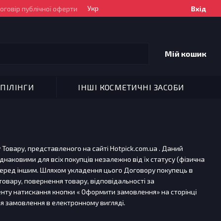
Укр
оговір публічної оферти
Вхід
Мій кошик
ПІЛІНГИ
ІНШІ КОСМЕТИЧНІ ЗАСОБИ
Товару, представленого на сайті Hotpick.com.ua . Даний
однаковими для всіх покупців незалежно від їх статусу (фізична
перед іншим. Шляхом укладення цього Договору покупець в
овару, повернення товару, відповідальності за
енту натискання кнопки « Оформити замовлення» на сторінці
я замовлення в електронному вигляді.