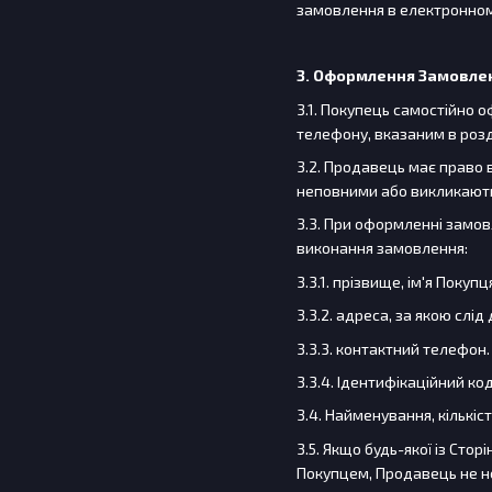
замовлення в електронному
3.
Оформлення Замовле
3.1. Покупець самостійно
телефону, вказаним в розд
3.2. Продавець має право 
неповними або викликають 
3.3. При оформленні замов
виконання замовлення:
3.3.1. прізвище, ім'я Покупц
3.3.2. адреса, за якою слі
3.3.3. контактний телефон.
3.3.4. Ідентифікаційний к
3.4. Найменування, кількіс
3.5. Якщо будь-якої із Сто
Покупцем, Продавець не не