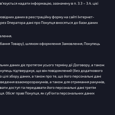
язується надати інформацію, зазначену в п. 3.3 – 3.4. цієї
овідних даних в реєстраційну форму на сайті Інтернет-
ез Оператора дані про Покупця вносяться до бази даних
влення.
идбання Товару), шляхом оформлення Замовлення, Покупець
льних даних діє протягом усього терміну дії Договору, а також
Покупець підтверджує, що він повідомлений (без додаткового
цілі збору даних, а також про те, що його персональні дані
едення взаєморозрахунків, а також для отримання рахунків,
вати доступ та передавати його персональні дані третім
. Обсяг прав Покупця, як суб'єкта персональних даних