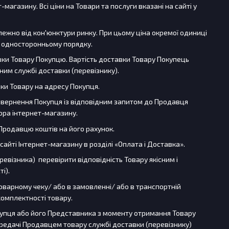
магазину. Всі ціни на Товари та послуги вказані на сайті у
ежно від кон'юнктури ринку. При цьому ціна окремої одиниці
в односторонньому порядку.
тавки Товару Покупцю. Вартість доставки Товару Покупець
ним службі доставки (перевізнику).
вки Товару на адресу Покупця.
 звернення Покупця із відповідним запитом до Продавця
ора інтернет-магазину.
Продавцю коштів на його рахунок.
айті Інтернет-магазину в розділі «Оплата і Доставка».
евізника) перевірити відповідність Товару якісним і
і).
оварному чеку/ або в замовленні/ або в транспортній
 комплектності товару.
купця або його Представника з моменту отримання Товару
передачі Продавцем товару службі доставки (перевізнику)