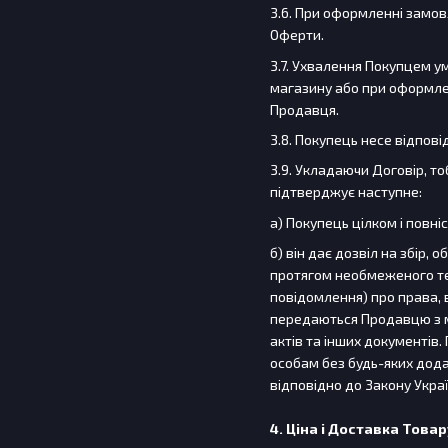
3.6. При оформленні замовл
Оферти.
3.7. Ухвалення Покупцем у
магазину або при оформле
Продавця.
3.8. Покупець несе відпов
3.9. Укладаючи Договір, 
підтверджує наступне:
а) Покупець цілком і повні
б) він дає дозвіл на збір,
протягом необмеженого тер
повідомлення) про права, в
передаються Продавцю з м
актів та інших документів
особам без будь-яких дода
відповідно до Закону Укра
4. Ціна і Доставка Товар