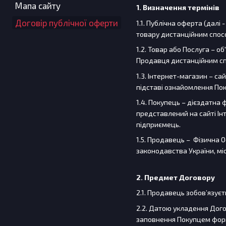
Мапа сайту
1.
Визначення термінів
Договір публічної оферти
1.1. Публічна оферта (дал
товару дистанційним способ
1.2. Товар або Послуга – о
Продавця дистанційним с
1.3. Інтернет-магазин – с
підставі ознайомлення По
1.4. Покупець – дієздатна 
представлений на сайті Інт
підприємець.
1.5. Продавець – Фізична 
законодавства України, міс
2.
Предмет Договору
2.1. Продавець зобов’язує
2.2. Датою укладення Дог
заповнення Покупцем форм