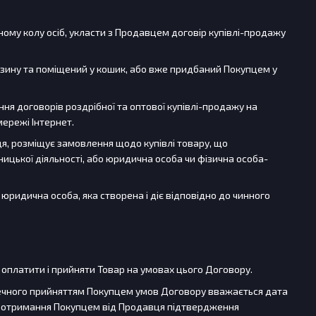
ному колу осіб, укласти з Продавцем договір купівлі-продажу
агазину та поміщений у кошик, або вже придбаний Покупцем у
ня договорів роздрібної та оптової купівлі-продажу на
ережі Інтернет.
вця, розміщує замовлення щодо купівлі товару, що
ницької діяльності, або юридична особа чи фізична особа-
юридична особа, яка створена і діє відповідно до чинного
я оплатити і прийняти Товар на умовах цього Договору.
ечного прийняттям Покупцем умов Договору вважається дата
и отримання Покупцем від Продавця підтвердження