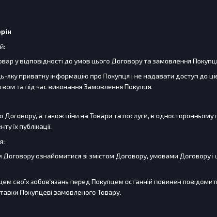
орін
й:
товар у відповідності до умов цього Договору та замовлення Покупц
дь-яку приватну інформацію про Покупця і не надавати доступ до ціє
вом та під час виконання Замовлення Покупця.
о Договору, а також ціни на Товари та послуги, в односторонньому п
ту їх публікації.
я:
я Договору ознайомитися зі змістом Договору, умовами Договору і
цем своїх зобов'язань перед Покупцем останній повинен повідомити 
оставки Покупцеві замовленого Товару.