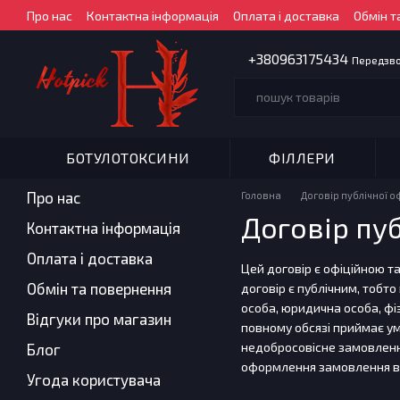
Перейти до основного контенту
Про нас
Контактна інформація
Оплата і доставка
Обмін т
+380963175434
Передзв
БОТУЛОТОКСИНИ
ФІЛЛЕРИ
Про нас
Головна
Договір публічної 
Договір пу
Контактна інформація
Оплата і доставка
Цей договір є офіційною т
Обмін та повернення
договір є публічним, тобто
особа, юридична особа, ф
Відгуки про магазин
повному обсязі приймає ум
недобросовісне замовлення
Блог
оформлення замовлення в 
Угода користувача