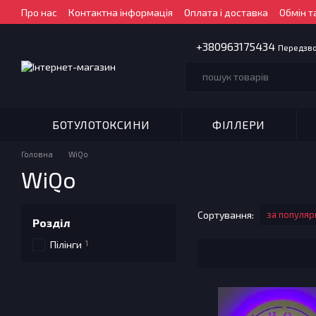
Перейти до основного контенту
Про нас
Контактна інформація
Оплата і доставка
Обмін т
+380963175434
Передзв
БОТУЛОТОКСИНИ
ФІЛЛЕРИ
Головна
WiQo
WiQo
Сортування:
за популяр
Розділ
1
Пілінги