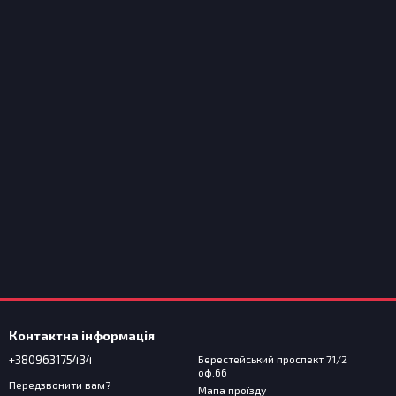
Контактна інформація
+380963175434
Берестейський проспект 71/2
оф.66
Передзвонити вам?
Мапа проїзду