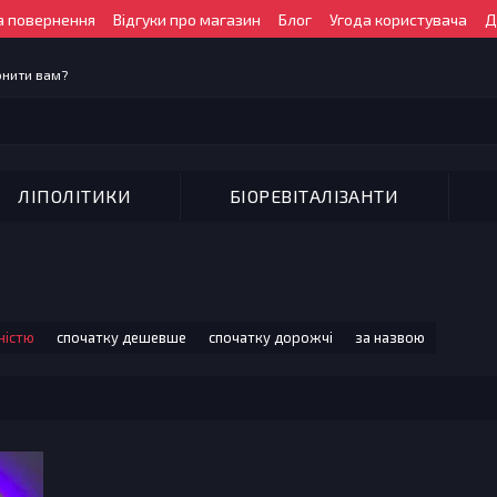
а повернення
Відгуки про магазин
Блог
Угода користувача
Д
онити вам?
ЛІПОЛІТИКИ
БІОРЕВІТАЛІЗАНТИ
ністю
спочатку дешевше
спочатку дорожчі
за назвою