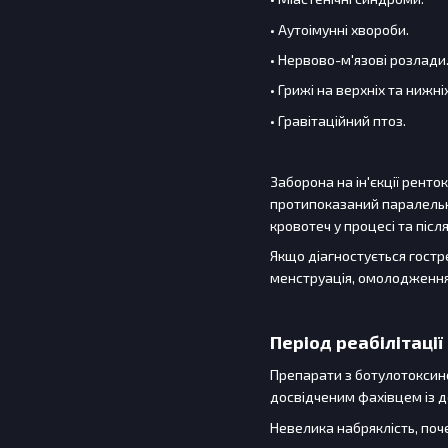
• Аутоімунні хвороби.
• Нервово-м'язові розлади
• Грижі на верхніх та нижні
• Гравітаційний птоз.
Заборона на ін'єкції ренто
протипоказаний паралельно
кровотеч у процесі та після
Якщо діагностується гостр
менструація, омолодження 
Період реабілітації
Препарати з ботулотоксино
досвідченим фахівцем із до
Невелика набряклість, поч