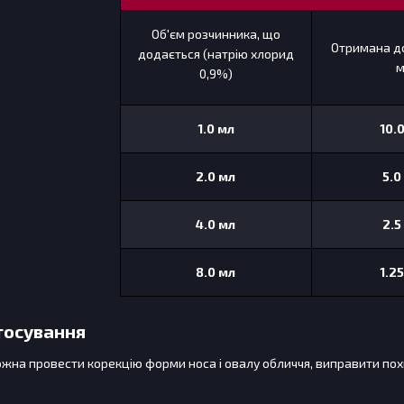
Об'єм розчинника, що
Отримана до
додається (натрію хлорид
м
0,9%)
1.0 мл
10
.
2
.0 мл
5
.0
4
.0 мл
2
.
5
8
.0 мл
1
.
25
тосування
на провести корекцію форми носа і овалу обличчя, виправити похи