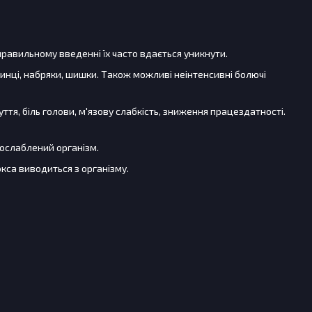
 правильному введенні їх часто вдається уникнути.
е синці, набряки, шишки. Також можливі неінтенсивні болючі
ття, біль голови, м'язову слабкість, зниження працездатності.
 ослаблений організм.
кса виводиться з організму.