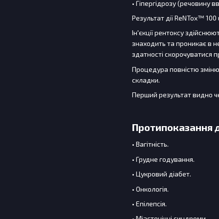
• Гіпергідрозу (речовину в
Результат дії ReNTox™ 100 
Ін'єкції рентоксу здійснюю
знаходить та проникає в н
здатності скорочуватися п
Процедура повністю змінює
складки.
Перший результат видно чер
Протипоказання д
• Вагітність.
• Грудне годування.
• Цукровий діабет.
• Онкологія.
• Епілепсія.
• Міастенічні синдроми.