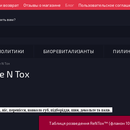
и возврат
Отзывы о магазине
Блог
Пользовательское соглаш
ить вам?
ПОЛИТИКИ
БИОРЕВИТАЛИЗАНТЫ
ПИЛИ
 N Tox
e N Tox
 ніс, перенісся, навколо губ, підборіддя, шия, декольте та пахв.
Таблиця розведення ReNTox™ (флакон 10