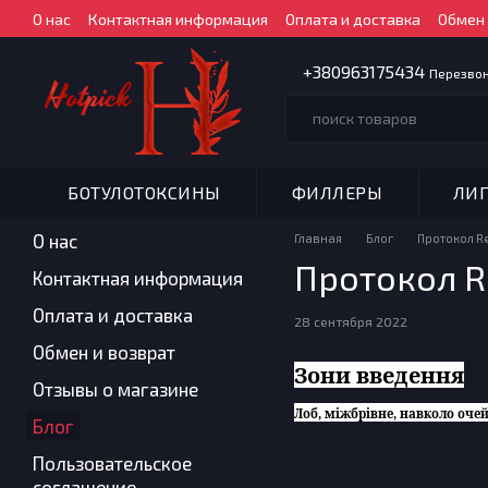
Перейти к основному контенту
О нас
Контактная информация
Оплата и доставка
Обмен 
+380963175434
Перезвон
БОТУЛОТОКСИНЫ
ФИЛЛЕРЫ
ЛИ
О нас
Главная
Блог
Протокол Re
Протокол R
Контактная информация
Оплата и доставка
28 сентября 2022
Обмен и возврат
Зони введення
Отзывы о магазине
Лоб, міжбрівне, навколо очей,
Блог
Пользовательское
соглашение