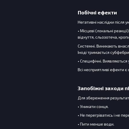
Побічні ефекти
Негативні наслідки після у
• Місцеві (локальні реакці
відчуття, сльозотеча, кропи
Системні. Виникають внаслі
Іноді тримається субфебри
• Специфічні. Виявляються
Всі несприятливі ефекти є
Запобіжні заходи п
Для збереження результат
• Уникати сонця.
• Не перегріватись і не п
• Пити менше води.