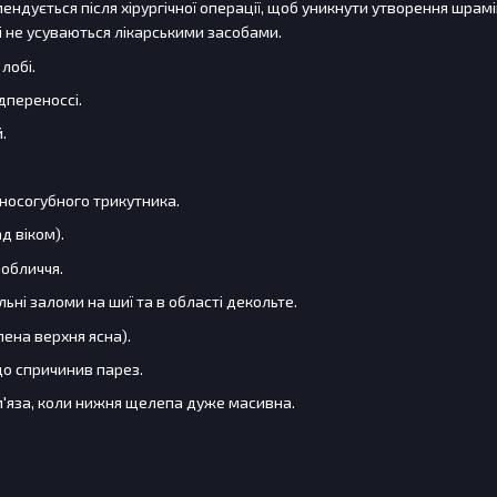
дується після хірургічної операції, щоб уникнути утворення шрамів
кі не усуваються лікарськими засобами.
лобі.
адпереноссі.
.
 носогубного трикутника.
д віком).
 обличчя.
льні заломи на шиї та в області декольте.
лена верхня ясна).
що спричинив парез.
м'яза, коли нижня щелепа дуже масивна.