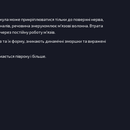
лекула може прикріплюватися тільки до поверхні нерва,
налів, речовина знерухомлює м'язові волокна. Втрата
ерез постійну роботу м'язів.
ів та їх форму, зникають динамічні зморшки та виражені
ається півроку і більше.