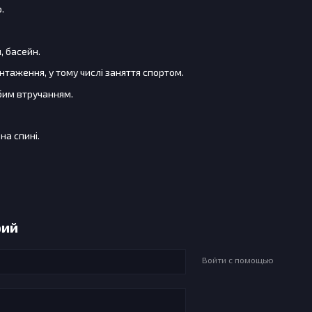
.
й, басейн.
антаження, у тому числі заняття спортом.
убим втручанням.
на спині.
рий
Войти с помощью