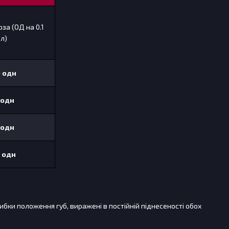
за (ОД на 0.1
л)
0 одн
 одн
одн
одн
бки положення губ, виражені в постійній піднесеності обох