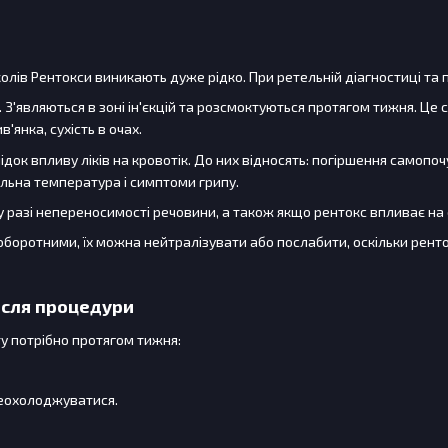
колів Рентокси виникають дуже рідко. При ретельній діагностиці та
ї). З'являються в зоні ін'єкцій та розсмоктуються протягом тижня. Ц
в'янка, сухість в очах.
док впливу ліків на кровотік. До них відносять: погіршення самопочу
льна температура і симптоми грипу.
 у разі непереносимості речовини, а також якщо рентокс впливає на
 оборотними, їх можна нейтралізувати або послабити, оскільки ренто
ісля процедури
у потрібно протягом тижня:
ереохолоджуватися.