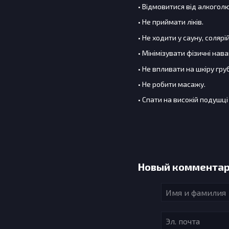
• Відмовитися від алкоголю
• Не приймати ліків.
• Не ходити у сауну, солярі
• Мінімізувати фізичні нав
• Не впливати на шкіру гр
• Не робити масажу.
• Спати на високій подушці 
Новый коммента