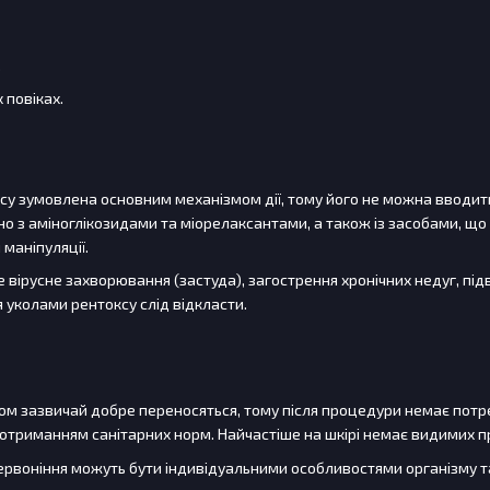
.
х повіках.
ксу зумовлена ​​основним механізмом дії, тому його не можна вводит
 з аміноглікозидами та міорелаксантами, а також із засобами, що
 маніпуляції.
е вірусне захворювання (застуда), загострення хронічних недуг, пі
уколами рентоксу слід відкласти.
м зазвичай добре переносяться, тому після процедури немає потреб
триманням санітарних норм. Найчастіше на шкірі немає видимих ​​пр
ервоніння можуть бути індивідуальними особливостями організму т