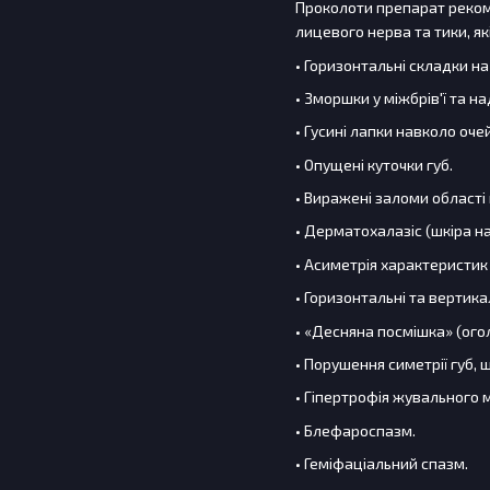
Проколоти препарат рекомен
лицевого нерва та тики, я
• Горизонтальні складки на 
• Зморшки у міжбрів'ї та н
• Гусині лапки навколо очей
• Опущені куточки губ.
• Виражені заломи області
• Дерматохалазіс (шкіра на
• Асиметрія характеристик
• Горизонтальні та вертика
• «Десняна посмішка» (ого
• Порушення симетрії губ, 
• Гіпертрофія жувального 
• Блефароспазм.
• Геміфаціальний спазм.