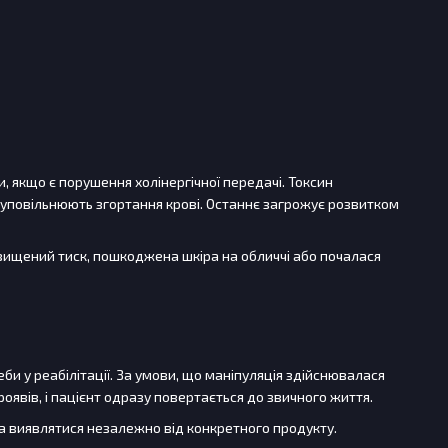
и, якщо є порушення холінергічної передачі. Токсин
 уповільнюють згортання крові. Останнє загрожує розвитком
двищений тиск, пошкоджена шкіра на обличчі або почалася
и у реабілітації. За умови, що маніпуляція здійснювалася
оявів, і пацієнт одразу повертається до звичного життя.
а виявлятися незалежно від конкретного продукту.