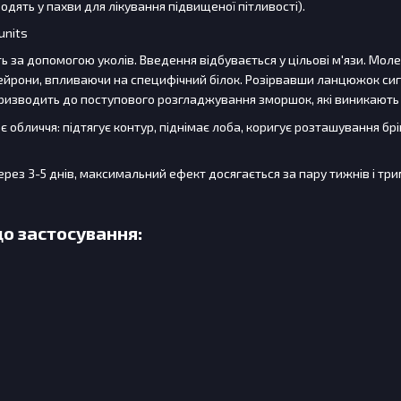
водять у пахви для лікування підвищеної пітливості).
units
ть за допомогою уколів. Введення відбувається у цільові м'язи. Мо
ейрони, впливаючи на специфічний білок. Розірвавши ланцюжок сиг
ризводить до поступового розгладжування зморшок, які виникають ч
 обличчя: підтягує контур, піднімає лоба, коригує розташування бр
ез 3-5 днів, максимальний ефект досягається за пару тижнів і трим
о застосування: