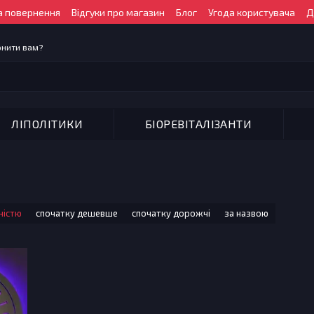
а повернення
Відгуки про магазин
Блог
Угода користувача
Д
онити вам?
ЛІПОЛІТИКИ
БІОРЕВІТАЛІЗАНТИ
ністю
спочатку дешевше
спочатку дорожчі
за назвою