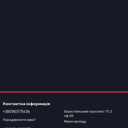
Контактна інформація
+380963175434
Берестейський проспект 71/2
оф.66
Передзвонити вам?
Мапа проїзду