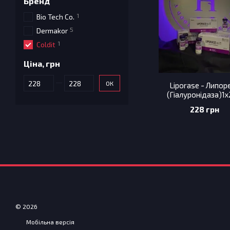
Бренд
1
Bio Tech Co.
5
Dermakor
1
Coldit
Ціна, грн
Від Ціна, грн
До Ціна, грн
ОК
Liporase - Липор
(Гіалуронідаза)1
228 грн
© 2026
Мобільна версія