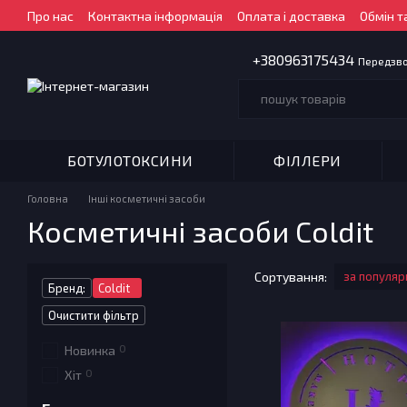
Перейти до основного контенту
Про нас
Контактна інформація
Оплата і доставка
Обмін т
+380963175434
Передзв
БОТУЛОТОКСИНИ
ФІЛЛЕРИ
Головна
Інші косметичні засоби
Косметичні засоби Coldit
Сортування:
за популяр
Бренд:
Coldit
Очистити фільтр
0
Новинка
0
Хіт