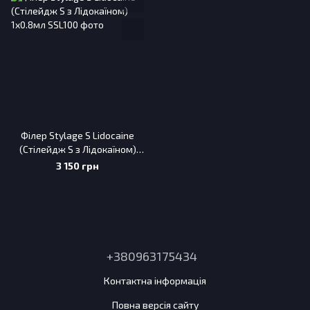
Філер Stylage S Lidocaine
(Стілейдж S з Лідокаїном)
1x0.8мл
3 150 грн
+380963175434
Контактна інформація
Повна версія сайту