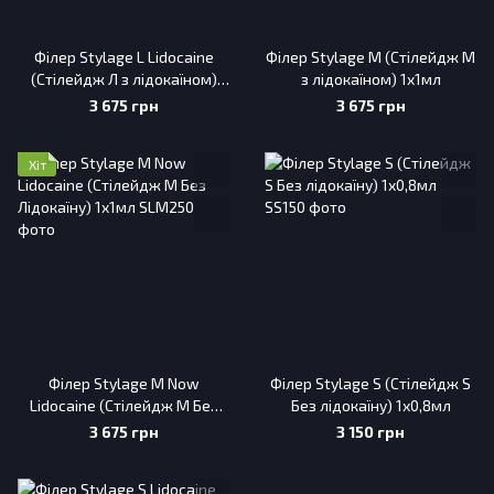
Філер Stylage L Lidocaine
Філер Stylage М (Стілейдж М
(Стілейдж Л з лідокаїном)
з лідокаїном) 1x1мл
1х1мл
3 675 грн
3 675 грн
Хіт
Філер Stylage М Now
Філер Stylage S (Стілейдж S
Lidocaine (Стілейдж М Без
Без лідокаїну) 1х0,8мл
Лідокаїну) 1x1мл
3 675 грн
3 150 грн